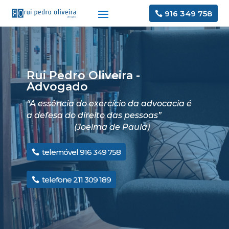
916 349 758
Rui Pedro Oliveira -
Advogado
“A essência do exercício da advocacia é
a defesa do direito das pessoas”
(Joelma de Paula)
telemóvel 916 349 758
telefone 211 309 189